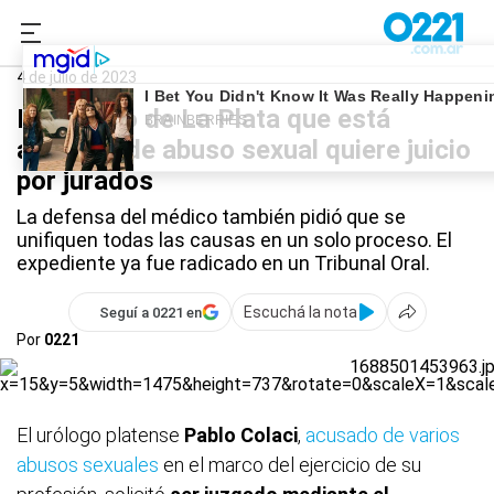
0221.com.ar
La Plata
Pablo Colaci
4 de julio de 2023
El urólogo de La Plata que está
acusado de abuso sexual quiere juicio
por jurados
La defensa del médico también pidió que se
unifiquen todas las causas en un solo proceso. El
expediente ya fue radicado en un Tribunal Oral.
Escuchá la nota
Seguí a 0221 en
Por
0221
El urólogo platense
Pablo Colaci
,
acusado de varios
abusos sexuales
en el marco del ejercicio de su