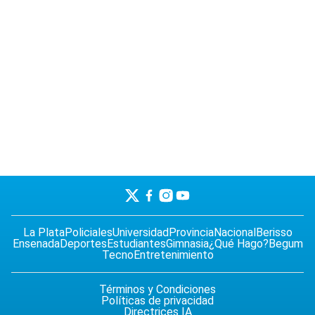
La Plata
Policiales
Universidad
Provincia
Nacional
Berisso
Ensenada
Deportes
Estudiantes
Gimnasia
¿Qué Hago?
Begum
Tecno
Entretenimiento
Términos y Condiciones
Políticas de privacidad
Directrices IA