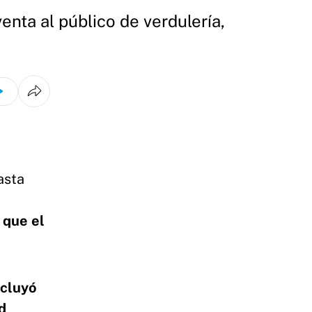
enta al público de verdulería,
asta
 que el
ncluyó
d