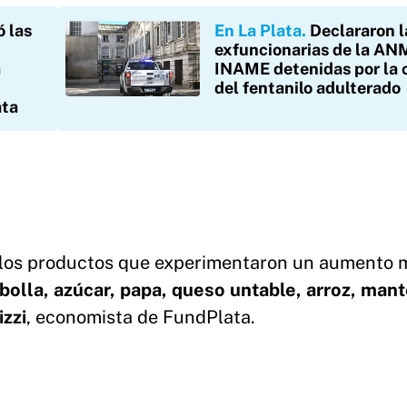
ó las
En La Plata
Declararon l
exfuncionarias de la AN
a
INAME detenidas por la 
del fentanilo adulterado
ata
r, los productos que experimentaron un aumento 
bolla, azúcar, papa, queso untable, arroz, mant
izzi
, economista de FundPlata.