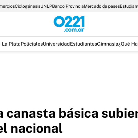
omercios
Ciclogénesis
UNLP
Banco Provincia
Mercado de pases
Estudian
La Plata
Policiales
Universidad
Estudiantes
Gimnasia
¿Qué Ha
a canasta básica subie
el nacional