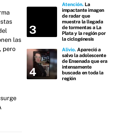
Atención
La
impactante imagen
orma
de radar que
éstas
muestra la llegada
de tormentas a La
del
Plata y la región por
onen las
la ciclogénesis
, pero
Alivio
Apareció a
salvo la adolescente
de Ensenada que era
intensamente
buscada en toda la
región
 surge
A