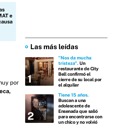
as
MAT e
causa
Las más leídas
"Nos da mucha
tristeza"
Un
restaurante de City
Bell confirmó el
cierre de su local por
muy por
el alquiler
eca,
Tiene 15 años
Buscan a una
adolescente de
Ensenada que salió
para encontrarse con
un chico y no volvió