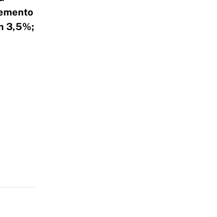
remento
un 3,5%;