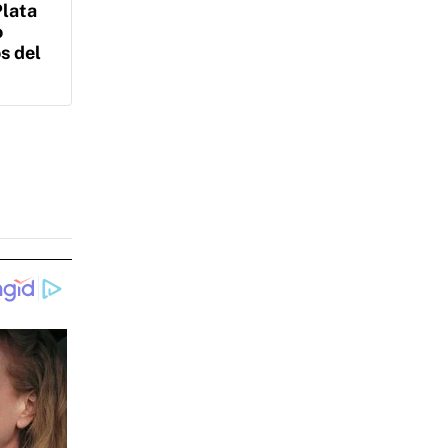
Plata
o
s del