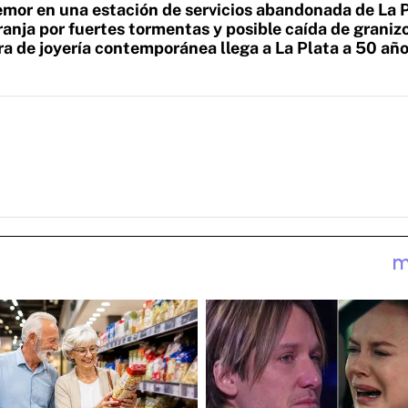
temor en una estación de servicios abandonada de La 
ranja por fuertes tormentas y posible caída de graniz
a de joyería contemporánea llega a La Plata a 50 año