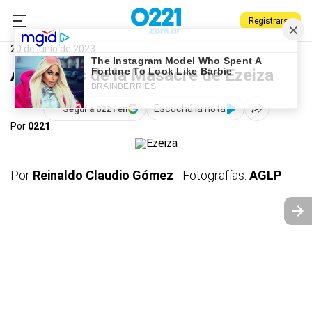
Registrarse
0221.com.ar
Nacional
Ezeiza
20 de junio de 2023
A 50 años de la Masacre de Ezeiza
Escuchá la nota
Seguí a 0221 en
Por
0221
Por
Reinaldo Claudio Gómez
- Fotografías:
AGLP