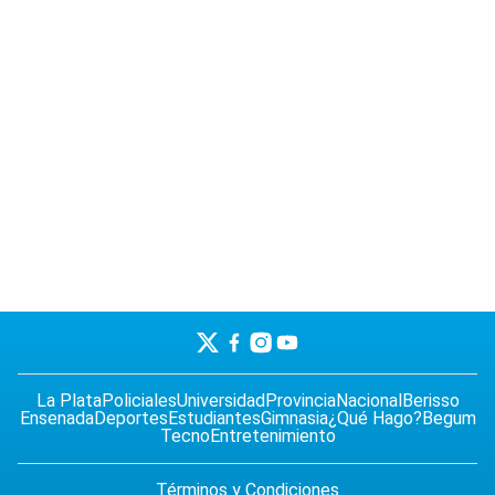
La Plata
Policiales
Universidad
Provincia
Nacional
Berisso
Ensenada
Deportes
Estudiantes
Gimnasia
¿Qué Hago?
Begum
Tecno
Entretenimiento
Términos y Condiciones