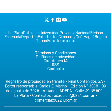
La Plata
Policiales
Universidad
Provincia
Nacional
Berisso
Ensenada
Deportes
Estudiantes
Gimnasia
¿Qué Hago?
Begum
Tecno
Entretenimiento
Términos y Condiciones
Políticas de privacidad
Directrices IA
RSS
Contacto
Regristro de propiedad en trámite - Final Contenidos SA -
Editor responsable: Carlos E. Marino - Edición Nº 3038 - 09
de agosto de 2026 - Afiliado a ADEPA - Calle 49 Nº 609 -
La Plata - Contactos:
redaccion@0221.com.ar
-
comercial@0221.com.ar