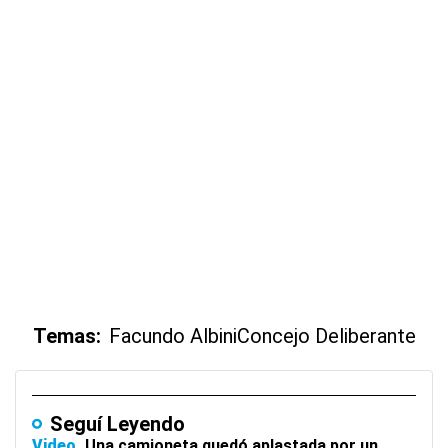
Temas:
Facundo Albini
Concejo Deliberante
Seguí Leyendo
Video
Una camioneta quedó aplastada por un