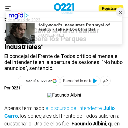
Registrarse
0221.com.ar
La Plata
Facundo Albini
7 de marzo de 2023
Albini: "A Garro le faltó realizar
anuncios para los Parques
Industriales"
El concejal del Frente de Todos criticó el mensaje
del intendente en la apertura de sesiones. "No hubo
anuncios", sentenció.
Escuchá la nota
Seguí a 0221 en
Por
0221
Apenas terminado
el discurso del intendente
Julio
Garro
, los concejales del Frente de Todos salieron a
cuestionarlo. Uno de ellos fue
Facundo Albini
, quien