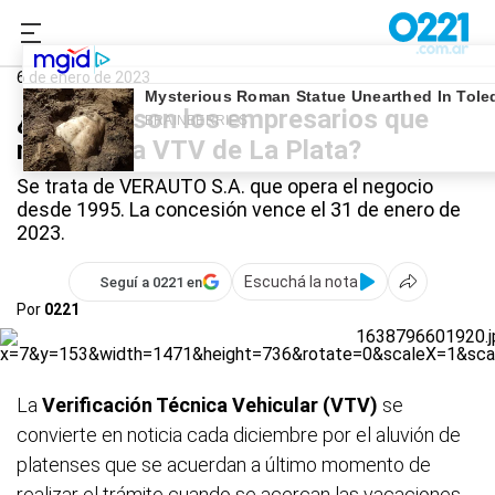
0221.com.ar
La Plata
VTV
6 de enero de 2023
¿Quiénes son los empresarios que
manejan la VTV de La Plata?
Se trata de VERAUTO S.A. que opera el negocio
desde 1995. La concesión vence el 31 de enero de
2023.
Escuchá la nota
Seguí a 0221 en
Por
0221
La
Verificación Técnica Vehicular (VTV)
se
convierte en noticia cada diciembre por el aluvión de
platenses que se acuerdan a último momento de
realizar el trámite cuando se acercan las vacaciones,