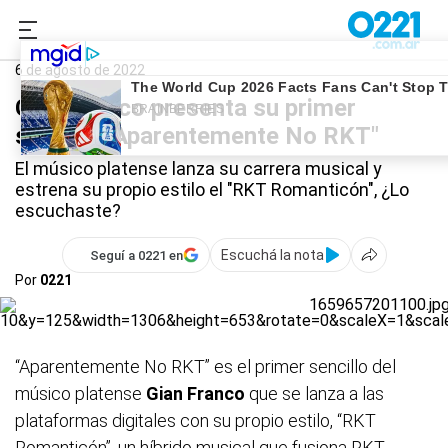
0221.com.ar
Qué Hago
Qué Hago Hoy
6 de agosto de 2022
Gian Franco presenta su primer
sencillo "Aparentemente No RKT"
El músico platense lanza su carrera musical y
estrena su propio estilo el "RKT Romanticón", ¿Lo
escuchaste?
Escuchá la nota
Seguí a 0221 en
Por
0221
“Aparentemente No RKT”
es el primer sencillo del
músico platense
Gian Franco
que se lanza a las
plataformas digitales con su propio estilo, “RKT
Romanticón”, un híbrido musical que fusiona RKT,