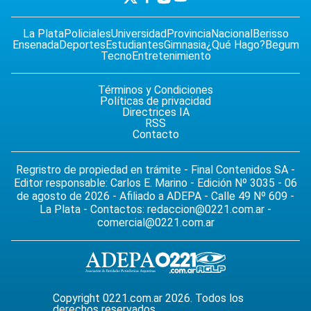
La Plata
Policiales
Universidad
Provincia
Nacional
Berisso
Ensenada
Deportes
Estudiantes
Gimnasia
¿Qué Hago?
Begum
Tecno
Entretenimiento
Términos y Condiciones
Políticas de privacidad
Directrices IA
RSS
Contacto
Regristro de propiedad en trámite - Final Contenidos SA -
Editor responsable: Carlos E. Marino - Edición Nº 3035 - 06
de agosto de 2026 - Afiliado a ADEPA - Calle 49 Nº 609 -
La Plata - Contactos:
redaccion@0221.com.ar
-
comercial@0221.com.ar
Copyright 0221.com.ar 2026. Todos los
derechos reservados