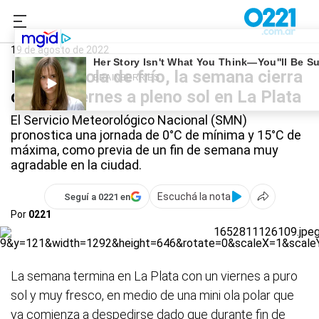
0221.com.ar
La Plata
Clima en La Plata
19 de agosto de 2022
Pese a la ola de frío, la semana cierra
con un viernes a pleno sol en La Plata
El Servicio Meteorológico Nacional (SMN)
pronostica una jornada de 0°C de mínima y 15°C de
máxima, como previa de un fin de semana muy
agradable en la ciudad.
Escuchá la nota
Seguí a 0221 en
Por
0221
La semana termina en La Plata con un viernes a puro
sol y muy fresco, en medio de una mini ola polar que
ya comienza a despedirse dado que durante fin de