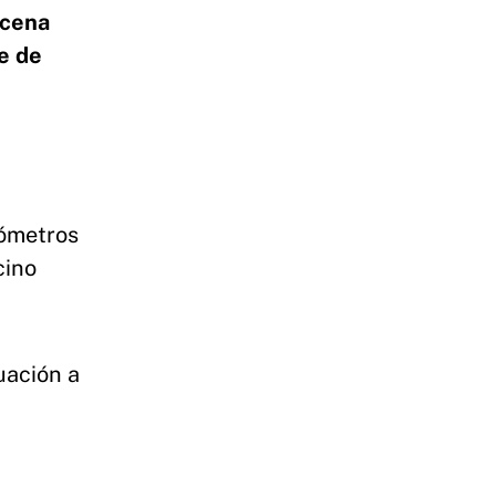
scena
e de
lómetros
cino
uación a