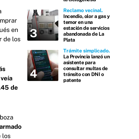
a
Reclamo vecinal
Incendio, olor a gas y
omprar
temor en una
estación de servicios
pués en
abandonada de La
r de los
Plata
Trámite simplicado
La Provincia lanzó un
asistente para
ás
consultar multas de
tránsito con DNI o
 veía
patente
1.45 de
rboza
sarmado
 los