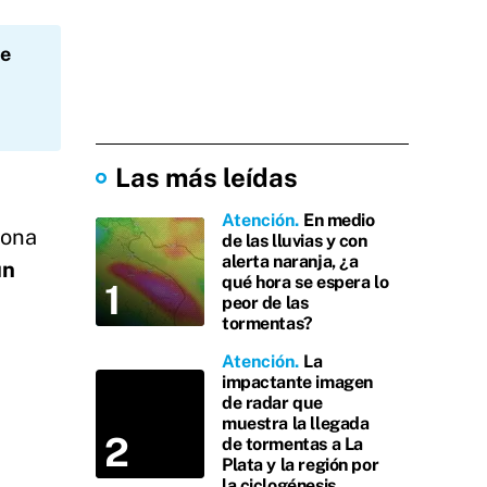
ue
Las más leídas
Atención
En medio
sona
de las lluvias y con
alerta naranja, ¿a
un
qué hora se espera lo
peor de las
tormentas?
Atención
La
impactante imagen
de radar que
muestra la llegada
de tormentas a La
Plata y la región por
la ciclogénesis