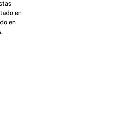
stas
stado en
ado en
s.