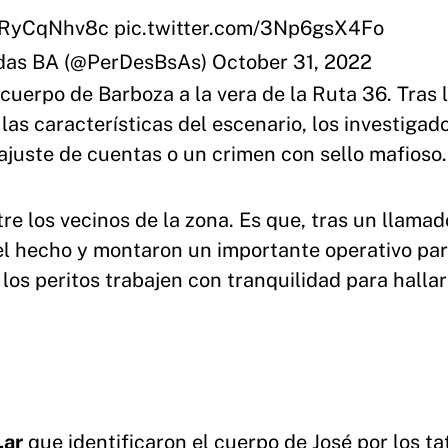
/XRyCqNhv8c
pic.twitter.com/3Np6gsX4Fo
das BA (@PerDesBsAs)
October 31, 2022
el cuerpo de Barboza a la vera de la Ruta 36. Tras 
 las características del escenario, los investigad
ajuste de cuentas o un crimen con sello mafioso.
 los vecinos de la zona. Es que, tras un llamado
del hecho y montaron un importante operativo par
los peritos trabajen con tranquilidad para hallar
.ar
que identificaron el cuerpo de José por los ta