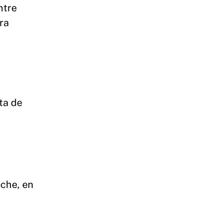
ntre
ra
ta de
oche, en