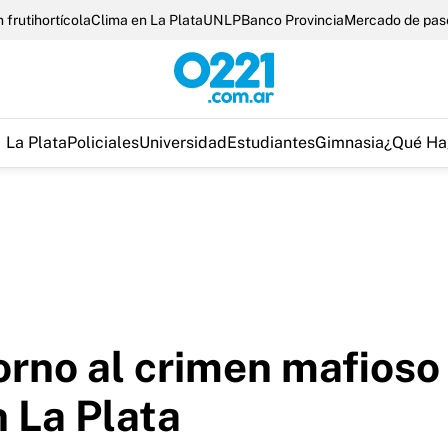
 frutihortícola
Clima en La Plata
UNLP
Banco Provincia
Mercado de pas
La Plata
Policiales
Universidad
Estudiantes
Gimnasia
¿Qué Ha
orno al crimen mafioso
 La Plata