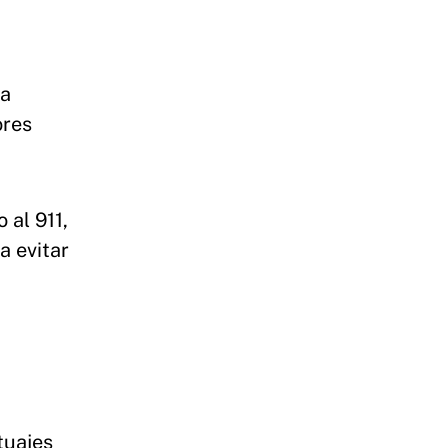
la
ores
 al 911,
a evitar
tuajes