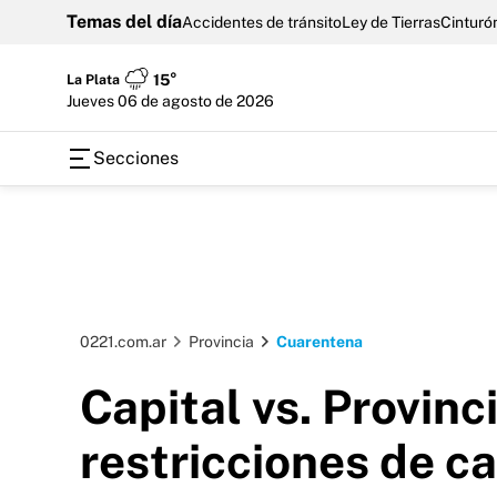
Temas del día
Accidentes de tránsito
Ley de Tierras
Cinturón
La Plata
15°
jueves 06 de agosto de 2026
Secciones
0221.com.ar
Provincia
Cuarentena
Capital vs. Provinc
restricciones de c