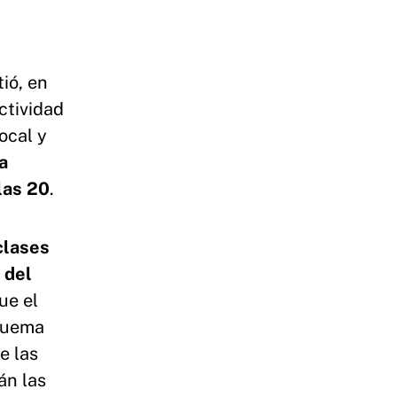
ió, en
ctividad
ocal y
a
las 20
.
clases
 del
ue el
squema
e las
án las