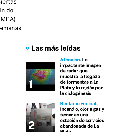
iertas
in de
(AMBA)
 semanas
Las más leídas
Atención
La
impactante imagen
de radar que
muestra la llegada
de tormentas a La
Plata y la región por
la ciclogénesis
Reclamo vecinal
Incendio, olor a gas y
temor en una
estación de servicios
abandonada de La
Plata