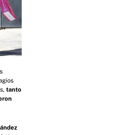
s
agios
as,
tanto
eron
nández