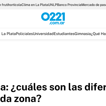
 frutihortícola
Clima en La Plata
UNLP
Banco Provincia
Mercado de pas
La Plata
Policiales
Universidad
Estudiantes
Gimnasia
¿Qué Ha
ia: ¿cuáles son las dife
ada zona?