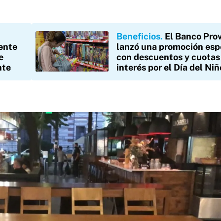
Beneficios
El Banco Prov
tente
lanzó una promoción esp
e
con descuentos y cuotas
nte
interés por el Día del Niñ