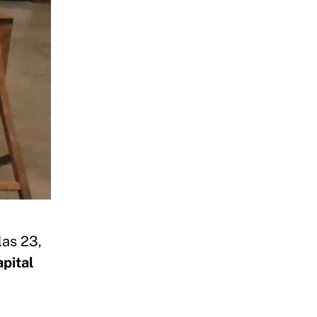
las 23,
apital