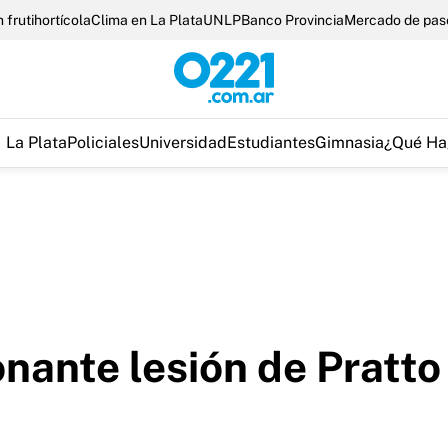
 frutihortícola
Clima en La Plata
UNLP
Banco Provincia
Mercado de pas
La Plata
Policiales
Universidad
Estudiantes
Gimnasia
¿Qué Ha
nante lesión de Pratto 