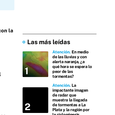
con la
Las más leídas
Atención
En medio
de las lluvias y con
alerta naranja, ¿a
qué hora se espera lo
peor de las
l
tormentas?
Atención
La
impactante imagen
de radar que
muestra la llegada
de tormentas a La
Plata y la región por
la ciclogénesis