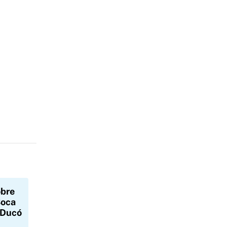
obre
Boca
 Ducó