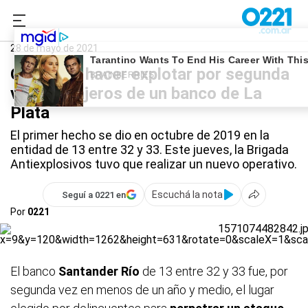
0221.com.ar
Policiales
28 de mayo de 2021
Quisieron hacer explotar por segunda
vez los cajeros de un banco de La
Plata
El primer hecho se dio en octubre de 2019 en la
entidad de 13 entre 32 y 33. Este jueves, la Brigada
Antiexplosivos tuvo que realizar un nuevo operativo.
Escuchá la nota
Seguí a 0221 en
Por
0221
El banco
Santander Río
de 13 entre 32 y 33 fue, por
segunda vez en menos de un año y medio, el lugar