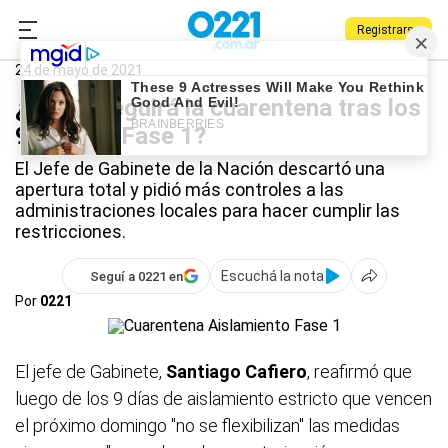
Registrarse
0221.com.ar
Nacional
Cuarentena
24 de mayo de 2021
¿Cómo seguirá la cuarentena tras los
9 días de Fase 1?
El Jefe de Gabinete de la Nación descartó una
apertura total y pidió más controles a las
administraciones locales para hacer cumplir las
restricciones.
Escuchá la nota
Seguí a 0221 en
Por
0221
El jefe de Gabinete,
Santiago Cafiero
, reafirmó que
luego de los 9 días de aislamiento estricto que vencen
el próximo domingo "no se flexibilizan" las medidas