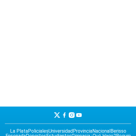
La Plata
Policiales
Universidad
Provincia
Nacional
Berisso
Ensenada
Deportes
Estudiantes
Gimnasia
¿Qué Hago?
Begum