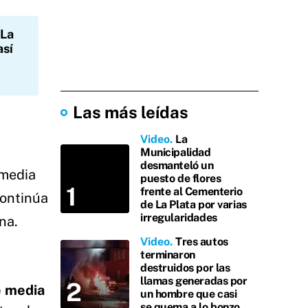
 La
así
Las más leídas
Video
La
Municipalidad
desmanteló un
 media
puesto de flores
frente al Cementerio
continúa
de La Plata por varias
irregularidades
na.
Video
Tres autos
terminaron
destruidos por las
llamas generadas por
e media
un hombre que casi
se quema a lo bonzo