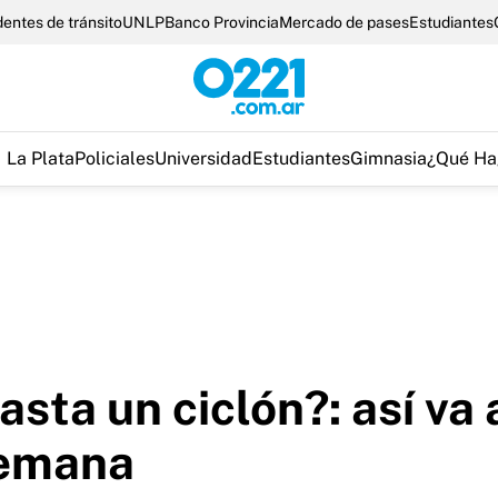
entes de tránsito
UNLP
Banco Provincia
Mercado de pases
Estudiantes
La Plata
Policiales
Universidad
Estudiantes
Gimnasia
¿Qué Ha
asta un ciclón?: así va 
 semana