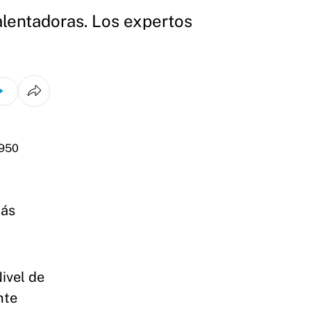
alentadoras. Los expertos
más
ivel de
nte