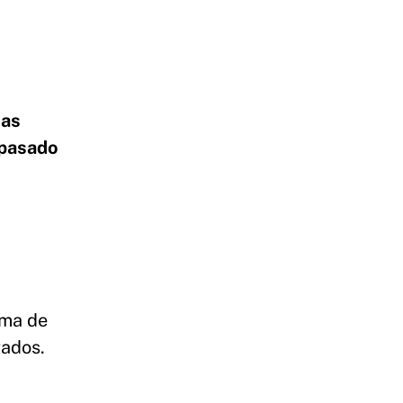
nas
 pasado
ima de
rados.