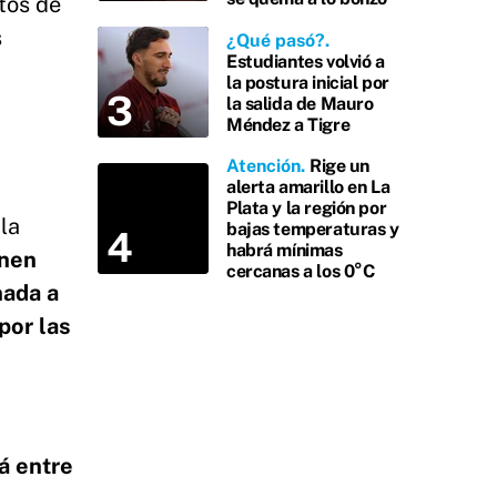
rtos de
s
¿Qué pasó?
Estudiantes volvió a
la postura inicial por
la salida de Mauro
Méndez a Tigre
Atención
Rige un
alerta amarillo en La
Plata y la región por
la
bajas temperaturas y
habrá mínimas
nen
cercanas a los 0°C
nada a
por las
á entre