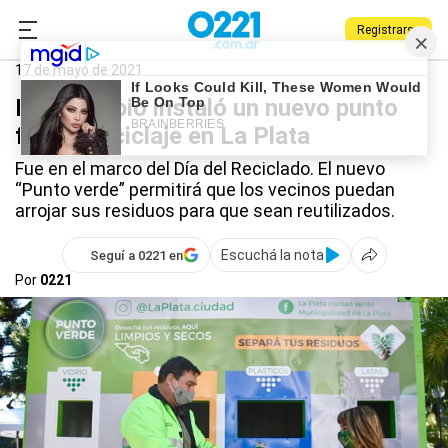
Registrarse
0221.com.ar
La Plata
Reciclaje
17 de mayo de 2021
El Municipio instaló un nuevo punto
fijo de reciclaje en La Plata
Fue en el marco del Día del Reciclado. El nuevo
“Punto verde” permitirá que los vecinos puedan
arrojar sus residuos para que sean reutilizados.
Escuchá la nota
Seguí a 0221 en
Por
0221