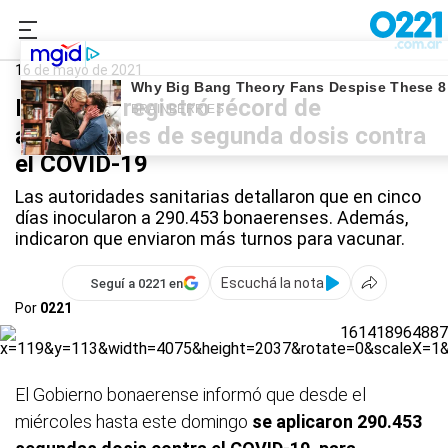
0221.com.ar
Provincia
Campaña de vacunación
16 de mayo de 2021
Provincia registró récord de
aplicaciones de segunda dosis contra
el COVID-19
Las autoridades sanitarias detallaron que en cinco
días inocularon a 290.453 bonaerenses. Además,
indicaron que enviaron más turnos para vacunar.
Escuchá la nota
Seguí a 0221 en
Por
0221
El Gobierno bonaerense informó que desde el
miércoles hasta este domingo
se aplicaron 290.453