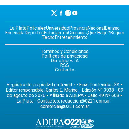
La Plata
Policiales
Universidad
Provincia
Nacional
Berisso
Ensenada
Deportes
Estudiantes
Gimnasia
¿Qué Hago?
Begum
Tecno
Entretenimiento
Términos y Condiciones
Políticas de privacidad
Directrices IA
RSS
Contacto
Regristro de propiedad en trámite - Final Contenidos SA -
Editor responsable: Carlos E. Marino - Edición Nº 3038 - 09
de agosto de 2026 - Afiliado a ADEPA - Calle 49 Nº 609 -
La Plata - Contactos:
redaccion@0221.com.ar
-
comercial@0221.com.ar