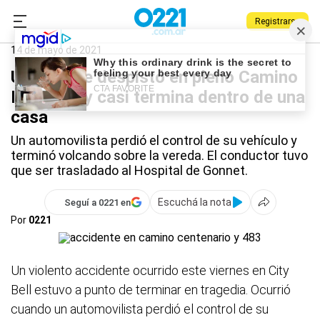
Registrarse
0221.com.ar
Policiales
14 de mayo de 2021
Un auto se despistó en pleno Camino
Belgrano y casi termina dentro de una
casa
Un automovilista perdió el control de su vehículo y
terminó volcando sobre la vereda. El conductor tuvo
que ser trasladado al Hospital de Gonnet.
Escuchá la nota
Seguí a 0221 en
Por
0221
Un violento accidente ocurrido este viernes en City
Bell estuvo a punto de terminar en tragedia. Ocurrió
cuando un automovilista perdió el control de su