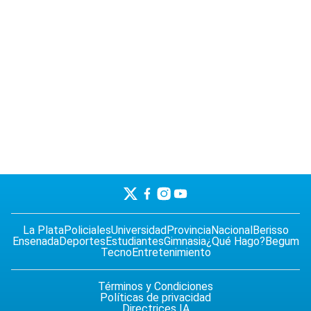
La Plata
Policiales
Universidad
Provincia
Nacional
Berisso
Ensenada
Deportes
Estudiantes
Gimnasia
¿Qué Hago?
Begum
Tecno
Entretenimiento
Términos y Condiciones
Políticas de privacidad
Directrices IA