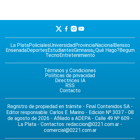
La Plata
Policiales
Universidad
Provincia
Nacional
Berisso
Ensenada
Deportes
Estudiantes
Gimnasia
¿Qué Hago?
Begum
Tecno
Entretenimiento
Términos y Condiciones
Políticas de privacidad
Directrices IA
RSS
Contacto
Regristro de propiedad en trámite - Final Contenidos SA -
Editor responsable: Carlos E. Marino - Edición Nº 3037 - 08
de agosto de 2026 - Afiliado a ADEPA - Calle 49 Nº 609 -
La Plata - Contactos:
redaccion@0221.com.ar
-
comercial@0221.com.ar