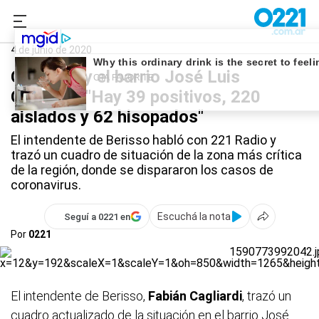
0221.com.ar
La Plata
Coronavirus
4 de junio de 2020
Cagliardi y el barrio José Luis
Cabezas: "Hay 39 positivos, 220
aislados y 62 hisopados"
El intendente de Berisso habló con 221 Radio y
trazó un cuadro de situación de la zona más crítica
de la región, donde se dispararon los casos de
coronavirus.
Escuchá la nota
Seguí a 0221 en
Por
0221
El intendente de Berisso,
Fabián Cagliardi
, trazó un
cuadro actualizado de la situación en el barrio José