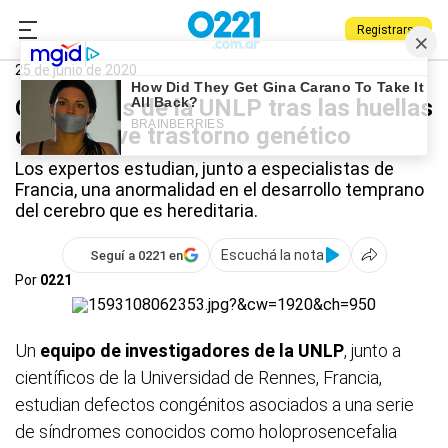
Registrarse
0221.com.ar
Universidad
UNLP
25 de junio de 2020
Científicos de la UNLP tras las huellas
de un grave trastorno genético
Los expertos estudian, junto a especialistas de
Francia, una anormalidad en el desarrollo temprano
del cerebro que es hereditaria.
Escuchá la nota
Seguí a 0221 en
Por
0221
Un
equipo de investigadores de la UNLP
, junto a
científicos de la Universidad de Rennes, Francia,
estudian defectos congénitos asociados a una serie
de síndromes conocidos como holoprosencefalia