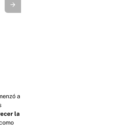
omenzó a
s
ecer la
 como