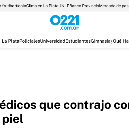
 frutihortícola
Clima en La Plata
UNLP
Banco Provincia
Mercado de pas
La Plata
Policiales
Universidad
Estudiantes
Gimnasia
¿Qué Ha
édicos que contrajo co
 piel