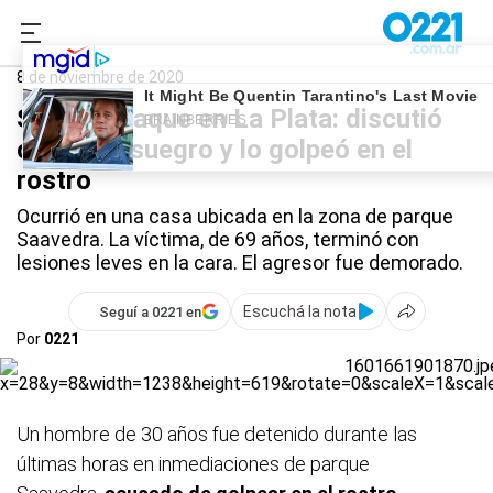
0221.com.ar
Policiales
8 de noviembre de 2020
Salvaje ataque en La Plata: discutió
con su exsuegro y lo golpeó en el
rostro
Ocurrió en una casa ubicada en la zona de parque
Saavedra. La víctima, de 69 años, terminó con
lesiones leves en la cara. El agresor fue demorado.
Escuchá la nota
Seguí a 0221 en
Por
0221
Un hombre de 30 años fue detenido durante las
últimas horas en inmediaciones de parque