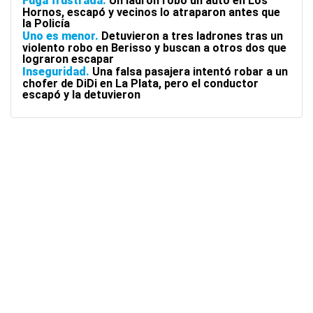
Fuga frustrada
Un ladrón robó un auto en Los
Hornos, escapó y vecinos lo atraparon antes que
la Policía
Uno es menor
Detuvieron a tres ladrones tras un
violento robo en Berisso y buscan a otros dos que
lograron escapar
Inseguridad
Una falsa pasajera intentó robar a un
chofer de DiDi en La Plata, pero el conductor
escapó y la detuvieron