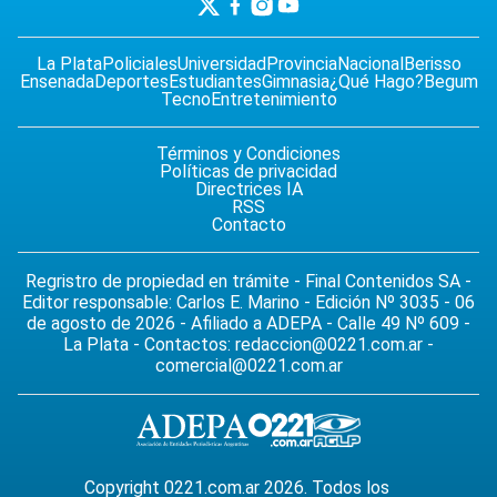
La Plata
Policiales
Universidad
Provincia
Nacional
Berisso
Ensenada
Deportes
Estudiantes
Gimnasia
¿Qué Hago?
Begum
Tecno
Entretenimiento
Términos y Condiciones
Políticas de privacidad
Directrices IA
RSS
Contacto
Regristro de propiedad en trámite - Final Contenidos SA -
Editor responsable: Carlos E. Marino - Edición Nº 3035 - 06
de agosto de 2026 - Afiliado a ADEPA - Calle 49 Nº 609 -
La Plata - Contactos:
redaccion@0221.com.ar
-
comercial@0221.com.ar
Copyright 0221.com.ar 2026. Todos los