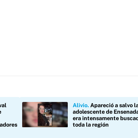
val
Alivio
Apareció a salvo l
e
adolescente de Ensenad
era intensamente busca
zadores
toda la región