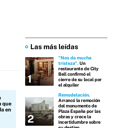
Las más leídas
"Nos da mucha
tristeza"
Un
restaurante de City
Bell confirmó el
cierre de su local por
el alquiler
Remodelación
a
Arrancó la remoción
a que
del monumento de
da en
Plaza España por las
obras y crece la
incertidumbre sobre
su destino