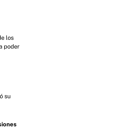
e los
ra poder
ó su
siones