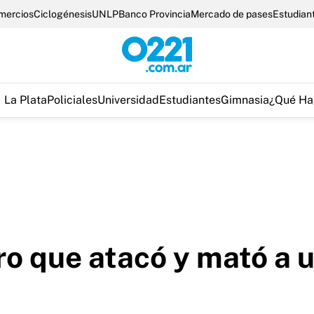
omercios
Ciclogénesis
UNLP
Banco Provincia
Mercado de pases
Estudian
La Plata
Policiales
Universidad
Estudiantes
Gimnasia
¿Qué Ha
rro que atacó y mató a 