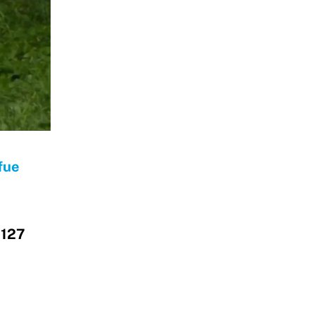
fue
n
127