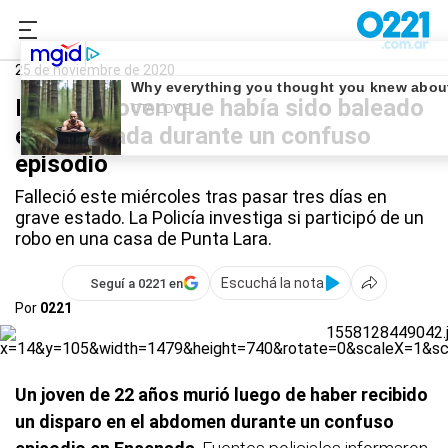
0221.com.ar
Policiales
Ensenada
25 de noviembre de 2020
Murió el joven que había sido baleado
en Ensenada durante un confuso
episodio
Falleció este miércoles tras pasar tres días en
grave estado. La Policía investiga si participó de un
robo en una casa de Punta Lara.
Escuchá la nota
Seguí a 0221 en
Por
0221
Un joven de 22 años murió luego de haber recibido
un disparo en el abdomen durante un confuso