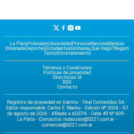
La Plata
Policiales
Universidad
Provincia
Nacional
Berisso
Ensenada
Deportes
Estudiantes
Gimnasia
¿Qué Hago?
Begum
Tecno
Entretenimiento
Términos y Condiciones
Políticas de privacidad
Directrices IA
RSS
Contacto
Regristro de propiedad en trámite - Final Contenidos SA -
Editor responsable: Carlos E. Marino - Edición Nº 3036 - 07
de agosto de 2026 - Afiliado a ADEPA - Calle 49 Nº 609 -
La Plata - Contactos:
redaccion@0221.com.ar
-
comercial@0221.com.ar