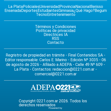
La Plata
Policiales
Universidad
Provincia
Nacional
Berisso
Ensenada
Deportes
Estudiantes
Gimnasia
¿Qué Hago?
Begum
Tecno
Entretenimiento
Términos y Condiciones
Políticas de privacidad
Directrices IA
RSS
Contacto
Regristro de propiedad en trámite - Final Contenidos SA -
Editor responsable: Carlos E. Marino - Edición Nº 3035 - 06
de agosto de 2026 - Afiliado a ADEPA - Calle 49 Nº 609 -
La Plata - Contactos:
redaccion@0221.com.ar
-
comercial@0221.com.ar
Copyright 0221.com.ar 2026. Todos los
derechos reservados