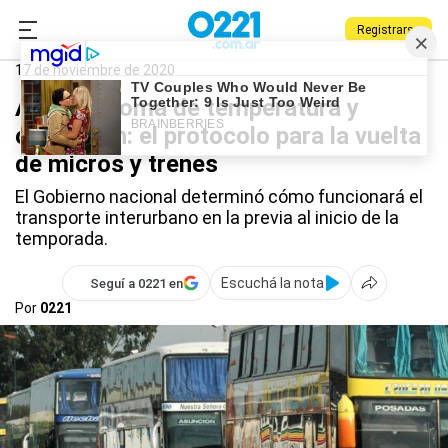
Registrarse
0221.com.ar
Nacional
Coronavirus
17 de noviembre de 2020
Alcohol, toma de temperatura y
ocupación: el protocolo para la vuelta
de micros y trenes
El Gobierno nacional determinó cómo funcionará el
transporte interurbano en la previa al inicio de la
temporada.
Escuchá la nota
Seguí a 0221 en
Por
0221