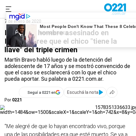
0221.com.ar
La Plata
Triple crimen en Romero
7 de enero de 2020
El hijo del hombre asesinado en
Romero cree que el chico "tiene la
llave" del triple crimen
Martín Bravo habló luego de la detención del
adolescente de 17 años y se mostró convencido de
que el caso se esclarecerá con lo que el chico
pueda aportar. Su palabra a 0221.com.ar.
Escuchá la nota
Seguí a 0221 en
Por
0221
“Me alegré de que lo hayan encontrado vivo, porque
una de las posibilidades era que esté muerto. Se va a