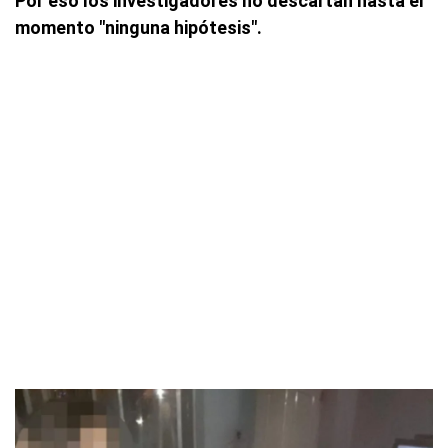
Por eso los investigadores no descartan hasta el
momento "ninguna hipótesis".