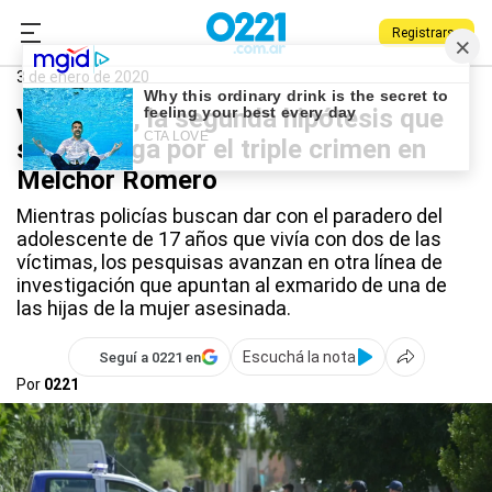
Registrarse
0221.com.ar
La Plata
Triple crimen en Romero
3 de enero de 2020
Venganza, la segunda hipótesis que
se investiga por el triple crimen en
Melchor Romero
Mientras policías buscan dar con el paradero del
adolescente de 17 años que vivía con dos de las
víctimas, los pesquisas avanzan en otra línea de
investigación que apuntan al exmarido de una de
las hijas de la mujer asesinada.
Escuchá la nota
Seguí a 0221 en
Por
0221