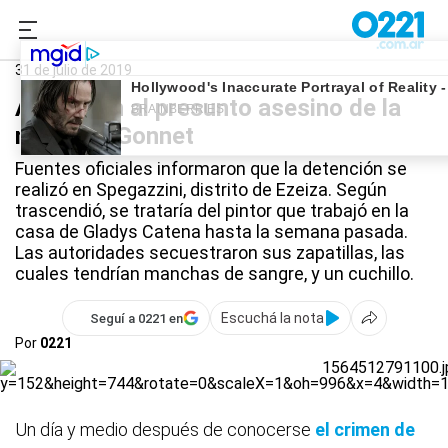
0221.com.ar
Policiales
Crimen en Gonnet
31 de julio de 2019
Atraparon al presunto asesino de la
mujer de Gonnet
Fuentes oficiales informaron que la detención se
realizó en Spegazzini, distrito de Ezeiza. Según
trascendió, se trataría del pintor que trabajó en la
casa de Gladys Catena hasta la semana pasada.
Las autoridades secuestraron sus zapatillas, las
cuales tendrían manchas de sangre, y un cuchillo.
Escuchá la nota
Seguí a 0221 en
Por
0221
Un día y medio después de conocerse
el crimen de