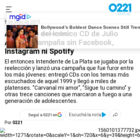
0221.com.ar
La Plata
#ElDeloreanDe0221
9 de junio de 2019
A 20 años del icónico CD de Julio
Alak, en campaña sin Facebook,
Instagram ni Spotify
El entonces Intendente de La Plata se jugaba por la
reelección y lanzó una campaña que fue furor entre
los más jóvenes: entregó CDs con los temas más
escuchados de aquel 1999 y llegó a miles de
platenses. "Carvanal mi amor", "Sigue tu camino" y
otras trece canciones que marcaron a fuego a una
generación de adolescentes.
Escuchá la nota
Seguí a 0221 en
Por
0221