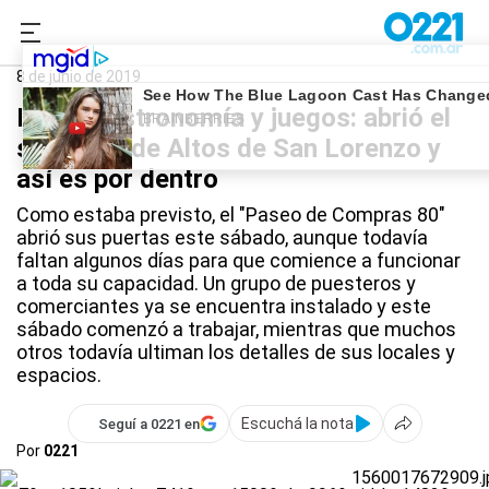
0221.com.ar
La Plata
Paseo de compras 80
8 de junio de 2019
Ropa, gastronomía y juegos: abrió el
shopping de Altos de San Lorenzo y
así es por dentro
Como estaba previsto, el "Paseo de Compras 80"
abrió sus puertas este sábado, aunque todavía
faltan algunos días para que comience a funcionar
a toda su capacidad. Un grupo de puesteros y
comerciantes ya se encuentra instalado y este
sábado comenzó a trabajar, mientras que muchos
otros todavía ultiman los detalles de sus locales y
espacios.
Escuchá la nota
Seguí a 0221 en
Por
0221