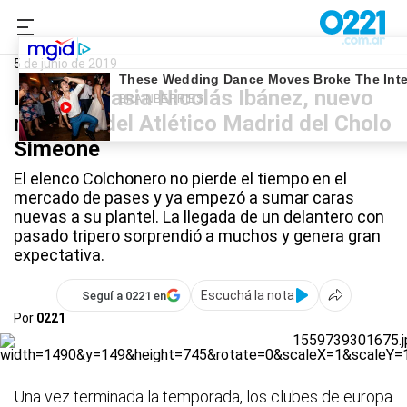
0221.com.ar
Gimnasia
Gimnasia
5 de junio de 2019
El exGimnasia Nicolás Ibánez, nuevo
refuerzo del Atlético Madrid del Cholo
Simeone
El elenco Colchonero no pierde el tiempo en el
mercado de pases y ya empezó a sumar caras
nuevas a su plantel. La llegada de un delantero con
pasado tripero sorprendió a muchos y genera gran
expectativa.
Escuchá la nota
Seguí a 0221 en
Por
0221
Una vez terminada la temporada, los clubes de europa