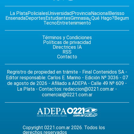
La Plata
Policiales
Universidad
Provincia
Nacional
Berisso
Ensenada
Deportes
Estudiantes
Gimnasia
¿Qué Hago?
Begum
Tecno
Entretenimiento
Términos y Condiciones
Políticas de privacidad
Directrices IA
RSS
Contacto
Regristro de propiedad en trámite - Final Contenidos SA -
Editor responsable: Carlos E. Marino - Edición Nº 3036 - 07
de agosto de 2026 - Afiliado a ADEPA - Calle 49 Nº 609 -
La Plata - Contactos:
redaccion@0221.com.ar
-
comercial@0221.com.ar
Copyright 0221.com.ar 2026. Todos los
derechos reservados