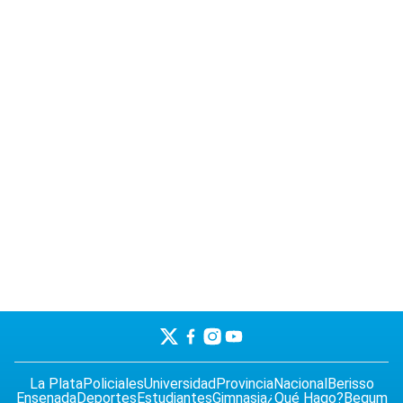
La Plata
Policiales
Universidad
Provincia
Nacional
Berisso
Ensenada
Deportes
Estudiantes
Gimnasia
¿Qué Hago?
Begum