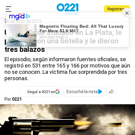
Registrarse
0221.com.ar
Policiales
Melchor Romero
30 de junio de 2019
Un joven fue atacado en La Plata, le
pegaron con una botella y le dieron
tres balazos
El episodio, según informaron fuentes oficiales, se
registró en 531 entre 165 y 166 por motivos que aún
no se conocen. La víctima fue sorprendida por tres
personas.
Escuchá la nota
Seguí a 0221 en
Por
0221