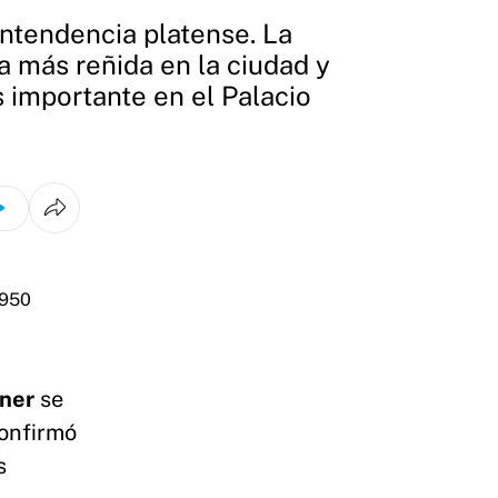
intendencia platense. La
a más reñida en la ciudad y
s importante en el Palacio
hner
se
onfirmó
s