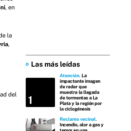
ni
, en
de la
ria
,
Las más leídas
Atención
La
impactante imagen
de radar que
muestra la llegada
ad del
de tormentas a La
Plata y la región por
la ciclogénesis
Reclamo vecinal
Incendio, olor a gas y
temor en una