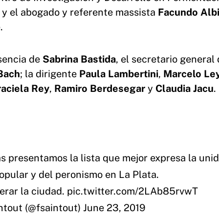
; y el abogado y referente massista
Facundo Albi
.
esencia de
Sabrina Bastida
, el secretario general 
Bach
; la dirigente
Paula Lambertini
,
Marcelo Ley
aciela Rey
,
Ramiro Berdesegar
y
Claudia Jacu
.
presentamos la lista que mejor expresa la unid
opular y del peronismo en La Plata.
erar la ciudad.
pic.twitter.com/2LAb85rvwT
ntout (@fsaintout)
June 23, 2019