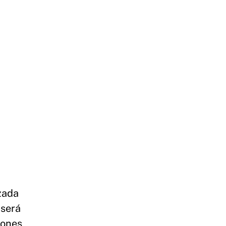
zada
 será
iones