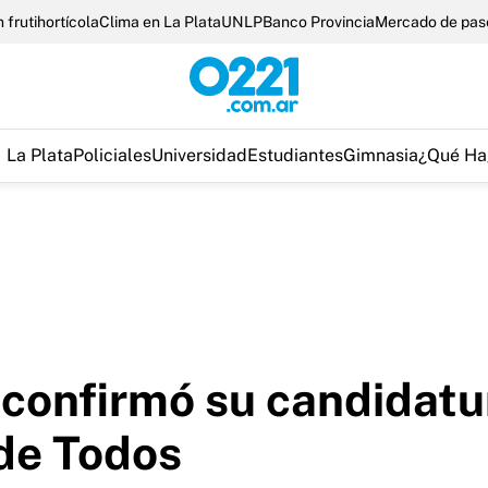
 frutihortícola
Clima en La Plata
UNLP
Banco Provincia
Mercado de pas
La Plata
Policiales
Universidad
Estudiantes
Gimnasia
¿Qué Ha
 confirmó su candidatu
 de Todos