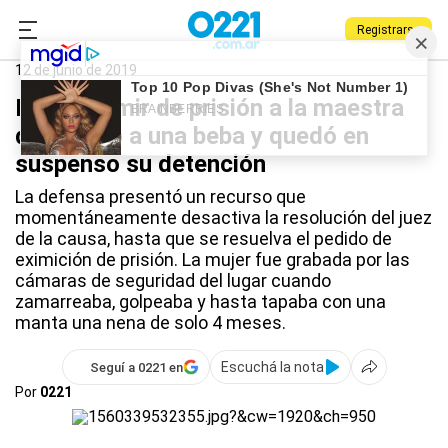
Registrarse
0221.com.ar
La Plata
Maltrato en el jardín
12 de junio de 2019
Piden eximir de prisión a la maestra
que atacó a una beba y quedó en
suspenso su detención
La defensa presentó un recurso que
momentáneamente desactiva la resolución del juez
de la causa, hasta que se resuelva el pedido de
eximición de prisión. La mujer fue grabada por las
cámaras de seguridad del lugar cuando
zamarreaba, golpeaba y hasta tapaba con una
manta una nena de solo 4 meses.
Escuchá la nota
Seguí a 0221 en
Por
0221