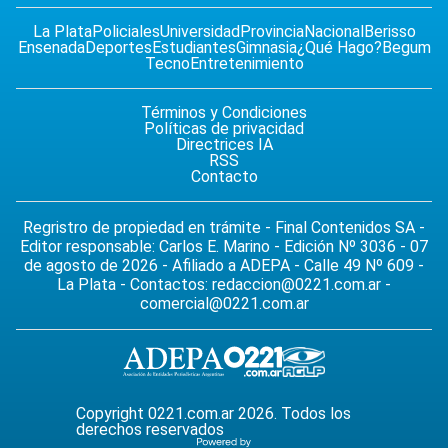
La Plata
Policiales
Universidad
Provincia
Nacional
Berisso
Ensenada
Deportes
Estudiantes
Gimnasia
¿Qué Hago?
Begum
Tecno
Entretenimiento
Términos y Condiciones
Políticas de privacidad
Directrices IA
RSS
Contacto
Regristro de propiedad en trámite - Final Contenidos SA -
Editor responsable: Carlos E. Marino - Edición Nº 3036 - 07
de agosto de 2026 - Afiliado a ADEPA - Calle 49 Nº 609 -
La Plata - Contactos:
redaccion@0221.com.ar
-
comercial@0221.com.ar
Copyright 0221.com.ar 2026. Todos los
derechos reservados