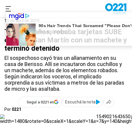
0221.com.ar
Policiales
Plaza San Martín
11 de abril de 2019
Tiene 18 años, robaba tarjetas SUBE
en Plaza San Martín con un machete y
terminó detenido
El sospechoso cayó tras un allanamiento en su
casa de Berisso. Allí se incautaron dos cuchillos y
un machete, además de los elementos robados.
Según indicaron los voceros, el implicado
sorprendía a sus víctimas a metros de las paradas
de micro y las asaltaba.
Escuchá la nota
Seguí a 0221 en
Por
0221