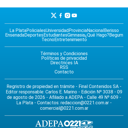
La Plata
Policiales
Universidad
Provincia
Nacional
Berisso
Ensenada
Deportes
Estudiantes
Gimnasia
¿Qué Hago?
Begum
Tecno
Entretenimiento
Términos y Condiciones
Políticas de privacidad
Directrices IA
RSS
Contacto
Regristro de propiedad en trámite - Final Contenidos SA -
Editor responsable: Carlos E. Marino - Edición Nº 3038 - 09
de agosto de 2026 - Afiliado a ADEPA - Calle 49 Nº 609 -
La Plata - Contactos:
redaccion@0221.com.ar
-
comercial@0221.com.ar