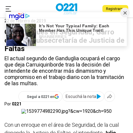
Registrarse
0221.com.ar
La Plata
Gabinete municipal
22 de febrero de 2019
Con retoques en Seguridad, Garro
cubre la Subsecretaría de Justicia de
Faltas
El actual segundo de Ganduglia ocupará el cargo
que deja Carruiquiriborde tras la decisión del
intendente de encontrar más dinamismo y
compromiso en el trabajo diario con la tramitación
de las multas.
Escuchá la nota
Seguí a 0221 en
Por
0221
Con un enroque en el área de Seguridad, de la cual
depende la Justicia de Faltas, el intendente
Julio