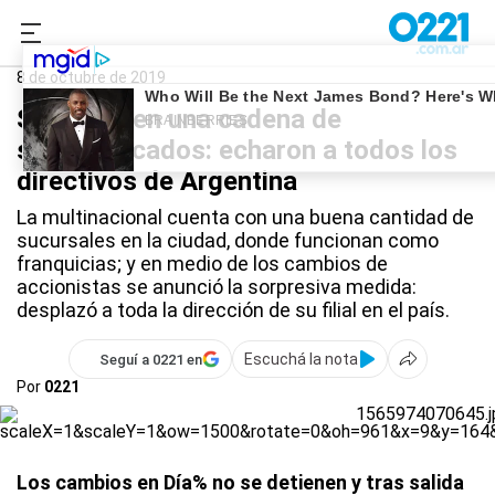
0221.com.ar
Nacional
Dia%
8 de octubre de 2019
Sorpresa en una cadena de
supermercados: echaron a todos los
directivos de Argentina
La multinacional cuenta con una buena cantidad de
sucursales en la ciudad, donde funcionan como
franquicias; y en medio de los cambios de
accionistas se anunció la sorpresiva medida:
desplazó a toda la dirección de su filial en el país.
Escuchá la nota
Seguí a 0221 en
Por
0221
Los cambios en Día% no se detienen y tras salida