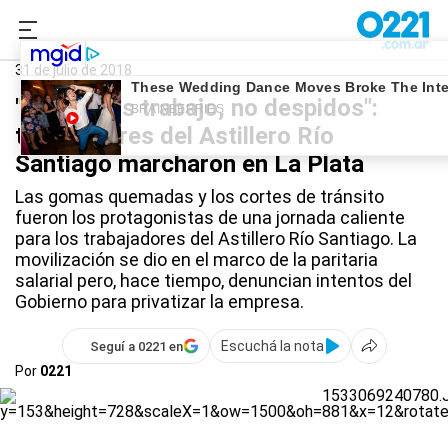
0221.com.ar
La Plata
Astillero Río Santiago
31 de julio de 2018
"Queremos trabajo, no despidos":
trabajadores del Astillero Río
Santiago marcharon en La Plata
Las gomas quemadas y los cortes de tránsito
fueron los protagonistas de una jornada caliente
para los trabajadores del Astillero Río Santiago. La
movilización se dio en el marco de la paritaria
salarial pero, hace tiempo, denuncian intentos del
Gobierno para privatizar la empresa.
Escuchá la nota
Seguí a 0221 en
Por
0221