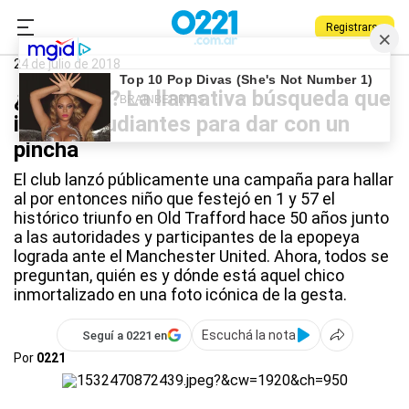
Registrarse
0221.com.ar
Estudiantes
Estudiantes
24 de julio de 2018
¿Quién es? La llamativa búsqueda que
inició Estudiantes para dar con un
pincha
El club lanzó públicamente una campaña para hallar
al por entonces niño que festejó en 1 y 57 el
histórico triunfo en Old Trafford hace 50 años junto
a las autoridades y participantes de la epopeya
lograda ante el Manchester United. Ahora, todos se
preguntan, quién es y dónde está aquel chico
inmortalizado en una foto icónica de la gesta.
Escuchá la nota
Seguí a 0221 en
Por
0221