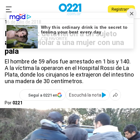
Registrarse
0221.com.ar
Policiales
Ensenada
16 de julio de 2018
Ensenada: detuvieron a un sujeto
acusado violar a una mujer con una
pala
El hombre de 59 años fue arrestado en 1 bis y 140.
A la víctima la operaron en el Hospital Rossi de La
Plata, donde los cirujanos le extrajeron del intestino
una madera de 30 centímetros.
Escuchá la nota
Seguí a 0221 en
Por
0221