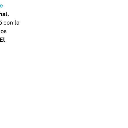
de
mal,
ó con la
los
El