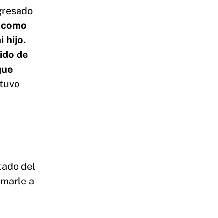
gresado
o como
 hijo.
ido de
que
 tuvo
tado del
amarle a