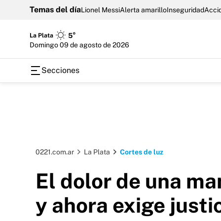
Temas del día
Lionel Messi
Alerta amarillo
Inseguridad
Accid
La Plata
5°
domingo 09 de agosto de 2026
Secciones
0221.com.ar
La Plata
Cortes de luz
El dolor de una mam
y ahora exige justi