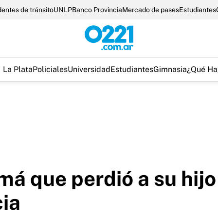
entes de tránsito
UNLP
Banco Provincia
Mercado de pases
Estudiantes
La Plata
Policiales
Universidad
Estudiantes
Gimnasia
¿Qué Ha
á que perdió a su hijo
cia