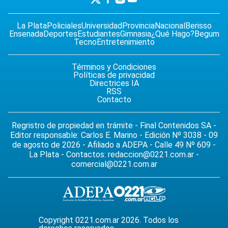
La Plata
Policiales
Universidad
Provincia
Nacional
Berisso
Ensenada
Deportes
Estudiantes
Gimnasia
¿Qué Hago?
Begum
Tecno
Entretenimiento
Términos y Condiciones
Políticas de privacidad
Directrices IA
RSS
Contacto
Regristro de propiedad en trámite - Final Contenidos SA -
Editor responsable: Carlos E. Marino - Edición Nº 3038 - 09
de agosto de 2026 - Afiliado a ADEPA - Calle 49 Nº 609 -
La Plata - Contactos:
redaccion@0221.com.ar
-
comercial@0221.com.ar
Copyright 0221.com.ar 2026. Todos los