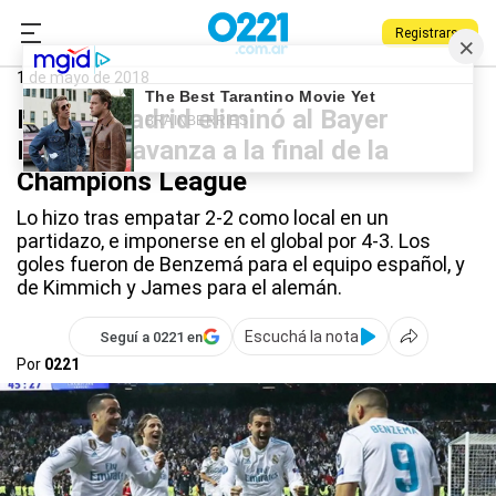
Registrarse
0221.com.ar
Deportes
final
1 de mayo de 2018
El Real Madrid eliminó al Bayer
Munich y avanza a la final de la
Champions League
Lo hizo tras empatar 2-2 como local en un
partidazo, e imponerse en el global por 4-3. Los
goles fueron de Benzemá para el equipo español, y
de Kimmich y James para el alemán.
Escuchá la nota
Seguí a 0221 en
Por
0221