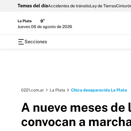
Temas del día
Accidentes de tránsito
Ley de Tierras
Cinturón
La Plata
9°
jueves 06 de agosto de 2026
Secciones
0221.com.ar
La Plata
Chica desaparecida La Plata
A nueve meses de l
convocan a marcha