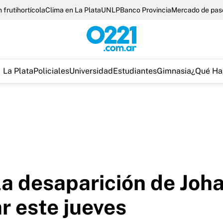
 frutihortícola
Clima en La Plata
UNLP
Banco Provincia
Mercado de pas
La Plata
Policiales
Universidad
Estudiantes
Gimnasia
¿Qué Ha
a desaparición de Joh
r este jueves