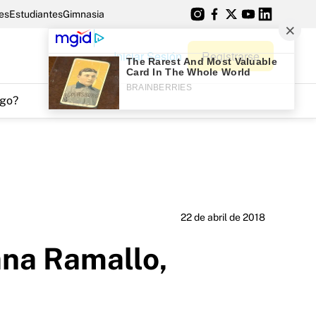
es
Estudiantes
Gimnasia
Iniciar Sesión
Registrarse
go?
22 de abril de 2018
ana Ramallo,