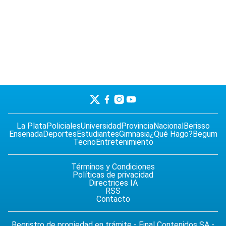
La Plata
Policiales
Universidad
Provincia
Nacional
Berisso
Ensenada
Deportes
Estudiantes
Gimnasia
¿Qué Hago?
Begum
Tecno
Entretenimiento
Términos y Condiciones
Políticas de privacidad
Directrices IA
RSS
Contacto
Regristro de propiedad en trámite - Final Contenidos SA -