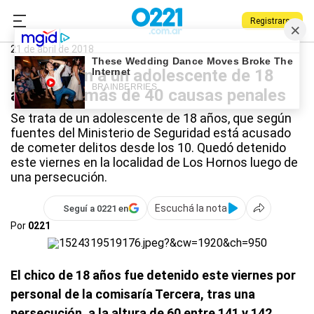
Registrarse
0221.com.ar
Policiales
La Plata
21 de abril de 2018
Detuvieron a un adolescente de 18
años con más de 40 causas penales
Se trata de un adolescente de 18 años, que según
fuentes del Ministerio de Seguridad está acusado
de cometer delitos desde los 10. Quedó detenido
este viernes en la localidad de Los Hornos luego de
una persecución.
Escuchá la nota
Seguí a 0221 en
Por
0221
El chico de 18 años fue detenido este viernes por
personal de la comisaría Tercera, tras una
persecución, a la altura de 60 entre 141 y 142
.