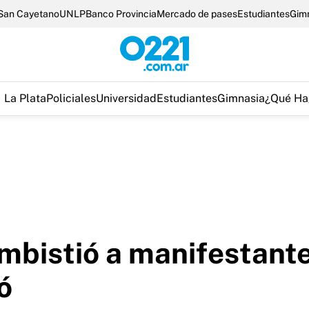
San Cayetano
UNLP
Banco Provincia
Mercado de pases
Estudiantes
Gim
La Plata
Policiales
Universidad
Estudiantes
Gimnasia
¿Qué Ha
mbistió a manifestantes
ó