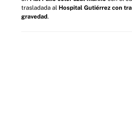
trasladada al
Hospital Gutiérrez con tr
gravedad
.