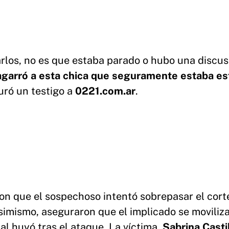
larlos, no es que estaba parado o hubo una discus
agarró a esta chica que seguramente estaba e
uró un testigo a
0221.com.ar
.
aron que el sospechoso intentó sobrepasar el cort
Asimismo, aseguraron que el implicado se moviliz
al huyó tras el ataque. La víctima,
Sabrina Casti