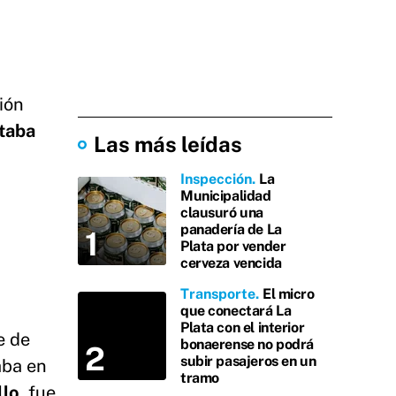
ión
staba
Las más leídas
Inspección
La
Municipalidad
clausuró una
panadería de La
Plata por vender
cerveza vencida
Transporte
El micro
que conectará La
Plata con el interior
e de
bonaerense no podrá
subir pasajeros en un
aba en
tramo
llo
, fue