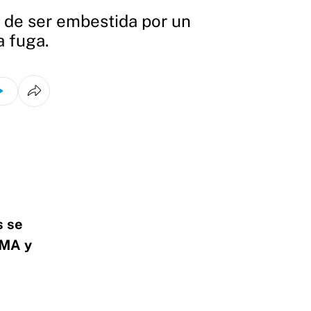
o de ser embestida por un
a fuga.
s se
OMA y