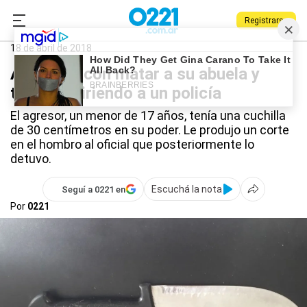
Registrarse
0221.com.ar
Policiales
Ensenada amenaza de muerte
18 de abril de 2018
Amenazó con matar a su abuela y
terminó hiriendo a un policía
El agresor, un menor de 17 años, tenía una cuchilla
de 30 centímetros en su poder. Le produjo un corte
en el hombro al oficial que posteriormente lo
detuvo.
Escuchá la nota
Seguí a 0221 en
Por
0221