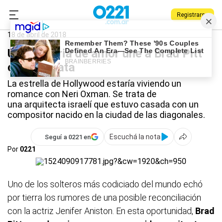
Registrarse
0221.com.ar
Entretenimiento
Brad Pitt
18 de abril de 2018
Una historia de amor une a Brad Pitt
con La Plata
La estrella de Hollywood estaría viviendo un
romance con Neri Oxman. Se trata de
una arquitecta israelí que estuvo casada con un
compositor nacido en la ciudad de las diagonales.
Escuchá la nota
Seguí a 0221 en
Por
0221
Uno de los solteros más codiciado del mundo echó
por tierra los rumores de una posible reconciliación
con la actriz Jenifer Aniston. En esta oportunidad,
Brad