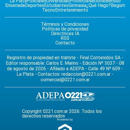
La Plata
Policiales
Universidad
Provincia
Nacional
Berisso
Ensenada
Deportes
Estudiantes
Gimnasia
¿Qué Hago?
Begum
Tecno
Entretenimiento
Términos y Condiciones
Políticas de privacidad
Directrices IA
RSS
Contacto
Regristro de propiedad en trámite - Final Contenidos SA -
Editor responsable: Carlos E. Marino - Edición Nº 3037 - 08
de agosto de 2026 - Afiliado a ADEPA - Calle 49 Nº 609 -
La Plata - Contactos:
redaccion@0221.com.ar
-
comercial@0221.com.ar
Copyright 0221.com.ar 2026. Todos los
derechos reservados