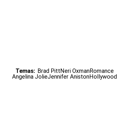
Temas:
Brad Pitt
Neri Oxman
Romance
Angelina Jolie
Jennifer Aniston
Hollywood