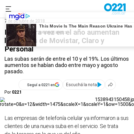
0221.com.ar
Nacional
Aumentos
7 de octubre de 2018
Por tercera vez en el año aumentan
los planes de Movistar, Claro y
Personal
Las subas serán de entre el 10 y el 19%. Los últimos
aumentos se habían dado entre mayo y agosto
pasado.
Escuchá la nota
Seguí a 0221 en
Por
0221
Las empresas de telefonía celular ya informaron a sus
clientes de una nueva suba en el servicio. Se trata