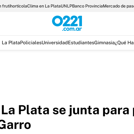
 frutihortícola
Clima en La Plata
UNLP
Banco Provincia
Mercado de pas
La Plata
Policiales
Universidad
Estudiantes
Gimnasia
¿Qué Ha
La Plata se junta para
Garro