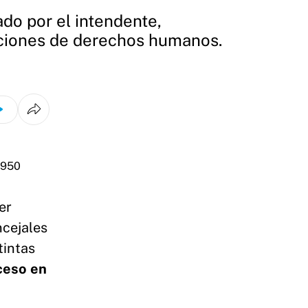
do por el intendente,
aciones de derechos humanos.
er
ncejales
tintas
ceso en