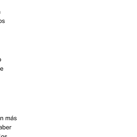
a
os
o
se
ún más
haber
los