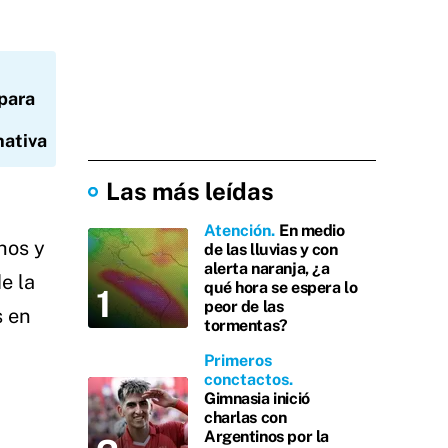
 para
nativa
Las más leídas
Atención
En medio
hos y
de las lluvias y con
alerta naranja, ¿a
e la
qué hora se espera lo
peor de las
s en
tormentas?
Primeros
conctactos
Gimnasia inició
charlas con
Argentinos por la