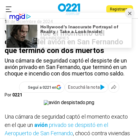
Registrarse
0221.com.ar
Nacional
Avión
18 de diciembre de 2024
Video: así fue el momento del
despiste del avión en San Fernando
que terminó con dos muertos
Una cámara de seguridad captó el despiste de un
avión privado en San Fernando, que terminó en un
choque e incendio con dos muertos como saldo.
Escuchá la nota
Seguí a 0221 en
Por
0221
Una cámara de seguridad captó el momento exacto
en el que un
avión
privado se despistó en el
Aeropuerto de San Fernando
, chocó contra viviendas