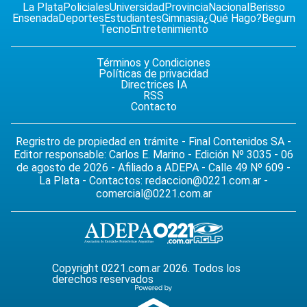
La Plata
Policiales
Universidad
Provincia
Nacional
Berisso
Ensenada
Deportes
Estudiantes
Gimnasia
¿Qué Hago?
Begum
Tecno
Entretenimiento
Términos y Condiciones
Políticas de privacidad
Directrices IA
RSS
Contacto
Regristro de propiedad en trámite - Final Contenidos SA -
Editor responsable: Carlos E. Marino - Edición Nº 3035 - 06
de agosto de 2026 - Afiliado a ADEPA - Calle 49 Nº 609 -
La Plata - Contactos:
redaccion@0221.com.ar
-
comercial@0221.com.ar
Copyright 0221.com.ar 2026. Todos los
derechos reservados