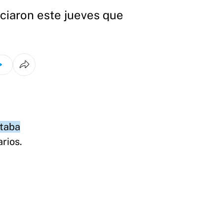
ciaron este jueves que
staba
arios.