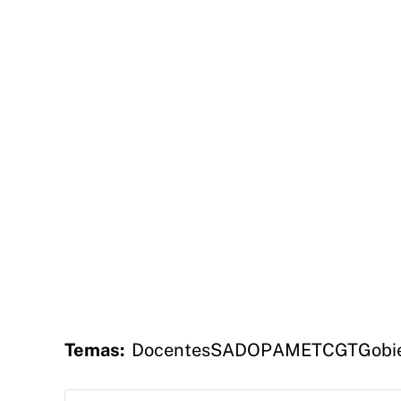
Temas:
Docentes
SADOP
AMET
CGT
Gobi