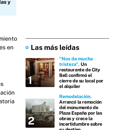
ías y
imiento
Las más leídas
tes en
"Nos da mucha
tristeza"
Un
restaurante de City
Bell confirmó el
cierre de su local por
es
el alquiler
iación
Remodelación
atoria
Arrancó la remoción
del monumento de
Plaza España por las
obras y crece la
incertidumbre sobre
su destino