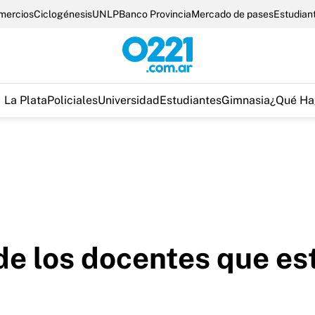
omercios
Ciclogénesis
UNLP
Banco Provincia
Mercado de pases
Estudian
La Plata
Policiales
Universidad
Estudiantes
Gimnasia
¿Qué Ha
 de los docentes que es