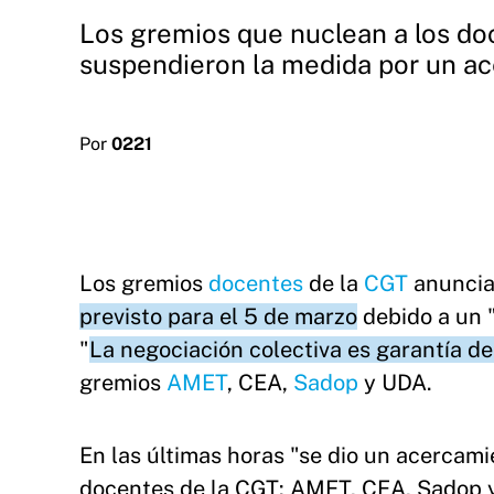
Los gremios que nuclean a los do
suspendieron la medida por un ac
Por
0221
Los gremios
docentes
de la
CGT
anuncia
previsto para el 5 de marzo
debido a un 
"
La negociación colectiva es garantía de
gremios
AMET
, CEA,
Sadop
y UDA.
En las últimas horas "se dio un acercami
docentes de la CGT: AMET, CEA, Sadop y