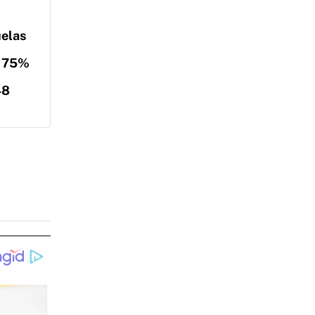
uelas
l 75%
48